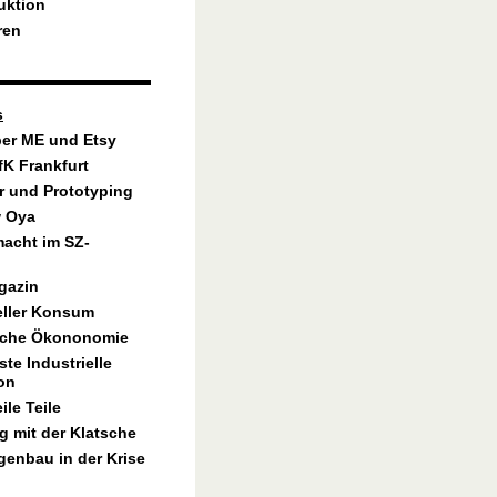
uktion
ren
s
er ME und Etsy
fK Frankfurt
 und Prototyping
w Oya
acht im SZ-
gazin
eller Konsum
ische Ökononomie
te Industrielle
on
ile Teile
ag mit der Klatsche
genbau in der Krise