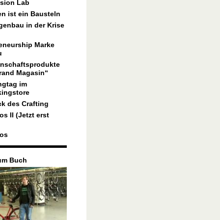
sion Lab
n ist ein Bausteln
genbau in der Krise
eneurship Marke
u
nschaftsprodukte
rand Magasin“
ngtag im
ingstore
 des Crafting
os II (Jetzt erst
los
um Buch