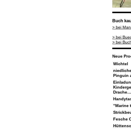
Buch kau
> bei Ma
> bei Bue
> bei Buc
Neue Pro
Wichtel
niedliche
Pinguin 
Einladun
Kinderge
Drache
Handytas
“Marine t
Strickbe
Fesche C
Hüttens