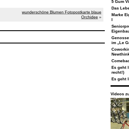
5 Gum Vi
Das Lebe
wunderschöne Blumen Fotopostkarte blaue
Marke Ei
Orchidee
»
I
Seniorpr
Eigenba
Genosse
im „Le G
Coworki
Newthink
Comeback
Es geht l
recht!)
Es geht 
Videos z