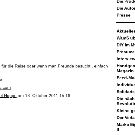
Die Prod
Die Auto
Presse
Aktuelle
WamS üb
DIY im M
Prosumer
Intervie
Handgem
 für die Reise oder wenn man Freunde besucht , einfach
Magazin
Feed-Ma
e
Individu
da.com
Solidar
tel Hoppe
am 18. Oktober 2011 15:16
Die nächs
Revoluti
Kleine ge
Der Verl
Marke Ei
II