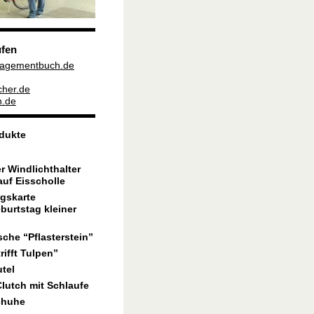
fen
nagementbuch.de
cher.de
h.de
dukte
r Windlichthalter
auf Eisscholle
gskarte
burtstag kleiner
…
che “Pflasterstein”
rifft Tulpen”
utel
lutch mit Schlaufe
chuhe